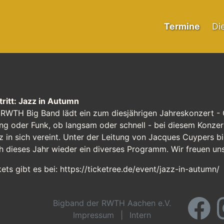
Termine
Di
tritt: Jazz in Autumn
 RWTH Big Band lädt ein zum diesjährigen Jahreskonzert -
ng oder Funk, ob langsam oder schnell - bei diesem Konzert 
z in sich vereint. Unter der Leitung von Jacques Cuypers b
h dieses Jahr wieder ein diverses Programm. Wir freuen uns
kets gibt es bei:
https://ticketree.de/event/jazz-in-autumn/
Bigband der RWTH Aachen e.V.
Impressum
|
Intern