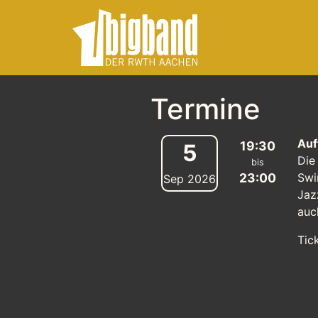
Termine
Auf
19:30
5
Die
bis
23:00
Swi
Sep
2026
Jaz
auc
Tic