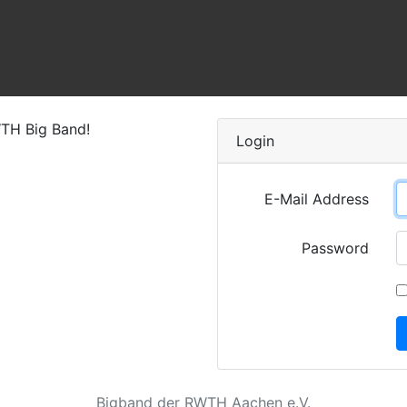
WTH Big Band!
Login
E-Mail Address
Password
Bigband der RWTH Aachen e.V.